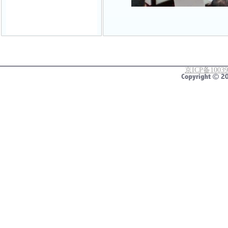
（通讯员 韦健
蒋玥涵）
10月2
会员代表大会暨
京ICP备1003
书馆圆形报告厅
杨懿，党委常委
平，百余名校友
责同志、校友工